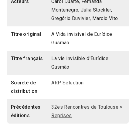
Acteurs
Carol Duarte, Fernanda
Montenegro, Júlia Stockler,
Gregório Duvivier, Marcio Vito
Titre original
A Vida invisível de Eurídice
Gusmão
Titre français
La vie invisible d'Eurídice
Gusmão
Société de
ARP Sélection
distribution
Précédentes
32es Rencontres de Toulouse
>
éditions
Reprises