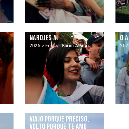
Nardjes A.
O 
2025 > Focus : Karim Aïnouz
202
Viajo porque preciso,
volto porque te amo