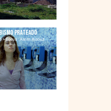
abismo prateado
5 > Focus : Karim Aïnouz