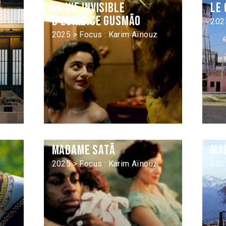
La vie invisible
Le 
d’Eurídice Gusmão
202
2025 > Focus : Karim Aïnouz
Madame Satã
Ma
2025 > Focus : Karim Aïnouz
202