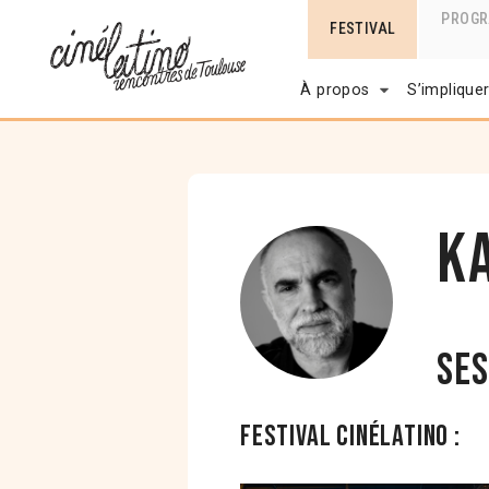
PROG
FESTIVAL
À propos
S’implique
K
Ses
Festival Cinélatino :