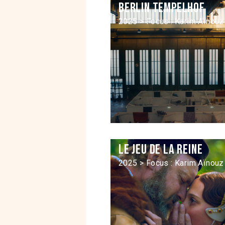
Berlin Tempelhof
2025 > Focus : Karim Aïnouz
Le jeu de la reine
2025 > Focus : Karim Aïnouz