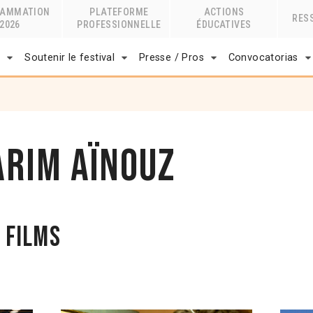
RAMMATION
PLATEFORME
ACTIONS
RES
2026
PROFESSIONNELLE
ÉDUCATIVES
r
Soutenir le festival
Presse / Pros
Convocatorias
arim Aïnouz
 films