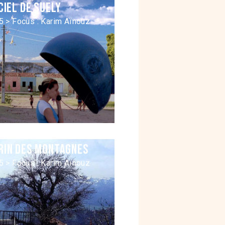
ciel de Suely
5 > Focus : Karim Aïnouz
rin des montagnes
5 > Focus : Karim Aïnouz