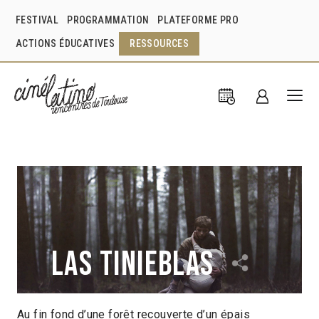
FESTIVAL
PROGRAMMATION
PLATEFORME PRO
ACTIONS ÉDUCATIVES
RESSOURCES
Las Tinieblas
Au fin fond d’une forêt recouverte d’un épais
Daniel Castro Zimbron
Mexique
2016
1h34