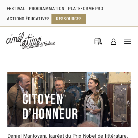
FESTIVAL
PROGRAMMATION
PLATEFORME PRO
ACTIONS ÉDUCATIVES
RESSOURCES
Citoyen
d’honneur
Daniel Mantovani, lauréat du Prix Nobel de littérature,
Gastón Duprat
Mariano Cohn
Argentine