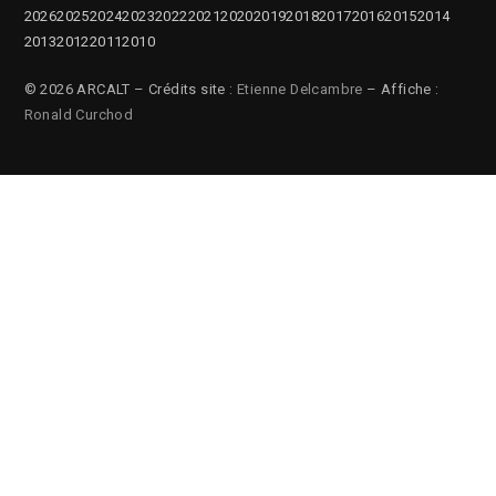
2026
2025
2024
2023
2022
2021
2020
2019
2018
2017
2016
2015
2014
2013
2012
2011
2010
© 2026 ARCALT – Crédits site :
Etienne Delcambre
– Affiche :
Ronald Curchod