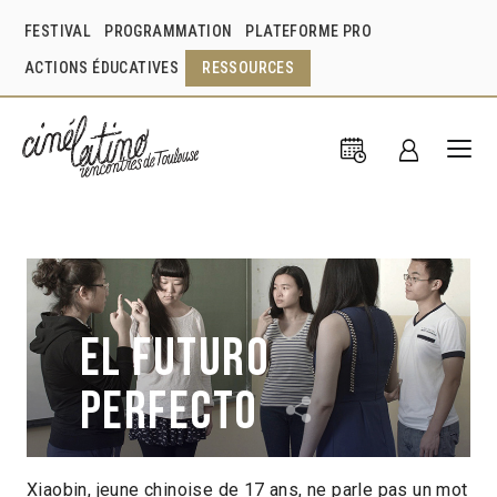
FESTIVAL
PROGRAMMATION
PLATEFORME PRO
ACTIONS ÉDUCATIVES
RESSOURCES
El Futuro
perfecto
Xiaobin, jeune chinoise de 17 ans, ne parle pas un mot
Nele Wohlatz
Argentine
2016
1h05