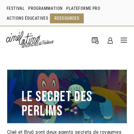
FESTIVAL
PROGRAMMATION
PLATEFORME PRO
ACTIONS ÉDUCATIVES
RESSOURCES
Le Secret des
Perlims
Claé et Bruô sont deux agents secrets de royaumes
Alê Abreu
Brésil
2022
1h15