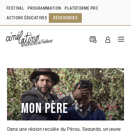
FESTIVAL
PROGRAMMATION
PLATEFORME PRO
ACTIONS ÉDUCATIVES
RESSOURCES
Mon père
Dans une région reculée du Pérou, Segundo, un jeune
Álvaro Delgado-Aparicio
Pérou
2017
1h41