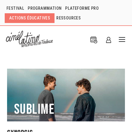
FESTIVAL
PROGRAMMATION
PLATEFORME PRO
ACTIONS ÉDUCATIVES
RESSOURCES
Sublime
Mariano Biasin
Argentine
2022
1h40