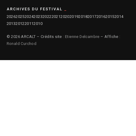
ARCHIVES DU FESTIVAL
2026
2025
2024
2023
2022
2021
2020
2019
2018
2017
2016
2015
2014
2013
2012
2011
2010
© 2026 ARCALT – Crédits site :
Etienne Delcambre
– Affiche :
Ronald Curchod