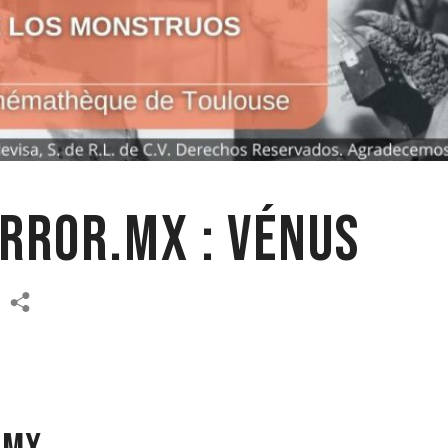
orror.mx : Vénus