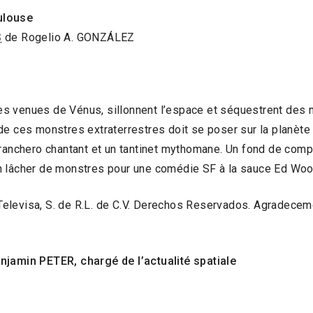
ulouse
S
de Rogelio A. GONZÁLEZ
s venues de Vénus, sillonnent l’espace et séquestrent des m
e ces monstres extraterrestres doit se poser sur la planète la
 ranchero chantant et un tantinet mythomane. Un fond de com
n lâcher de monstres pour une comédie SF à la sauce Ed Woo
elevisa, S. de R.L. de C.V. Derechos Reservados. Agradece
njamin PETER, chargé de l’actualité spatiale