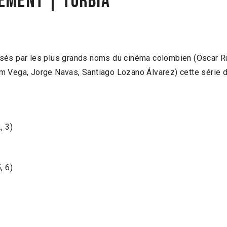
NEMENT | TURBIA
sés par les plus grands noms du cinéma colombien (Oscar Ru
m Vega, Jorge Navas, Santiago Lozano Álvarez) cette série d
, 3)
, 6)