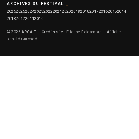
ARCHIVES DU FESTIVAL
2026
2025
2024
2023
2022
2021
2020
2019
2018
2017
2016
2015
2014
2013
2012
2011
2010
© 2026 ARCALT – Crédits site :
Etienne Delcambre
– Affiche :
Ronald Curchod