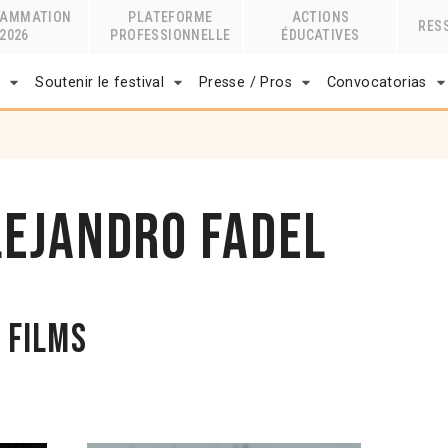
RAMMATION
PLATEFORME
ACTIONS
RES
2026
PROFESSIONNELLE
ÉDUCATIVES
r
Soutenir le festival
Presse / Pros
Convocatorias
lejandro Fadel
 films