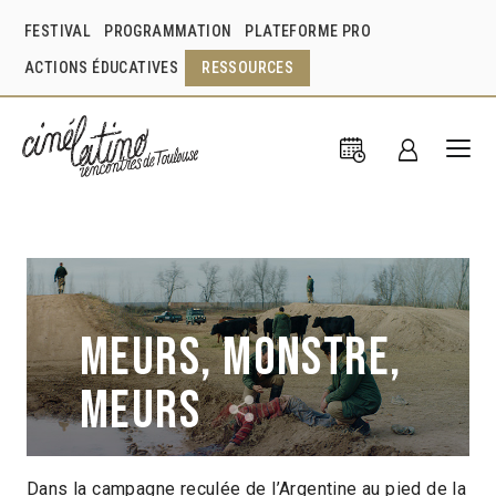
FESTIVAL
PROGRAMMATION
PLATEFORME PRO
ACTIONS ÉDUCATIVES
RESSOURCES
Meurs, monstre,
meurs
Dans la campagne reculée de l’Argentine au pied de la
Alejandro Fadel
Argentine
2018
1h49