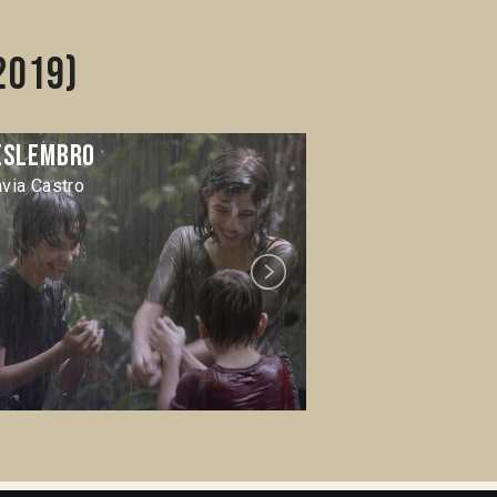
2019)
eslembro
Joel
avia Castro
Carlos Sorín
Next