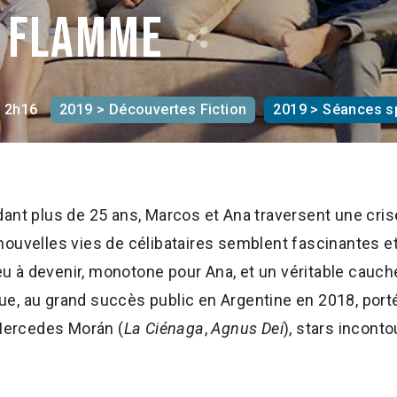
e flamme
2h16
2019 > Découvertes Fiction
2019 > Séances s
ant plus de 25 ans, Marcos et Ana traversent une crise
nouvelles vies de célibataires semblent fascinantes et
 à devenir, monotone pour Ana, et un véritable cauc
e, au grand succès public en Argentine en 2018, porté
Mercedes Morán (
La Ciénaga
,
Agnus Dei
), stars incont