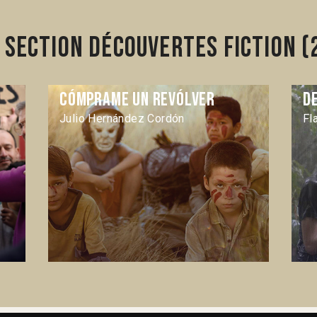
section Découvertes Fiction (
Cómprame un revólver
D
Julio Hernández Cordón
Fl