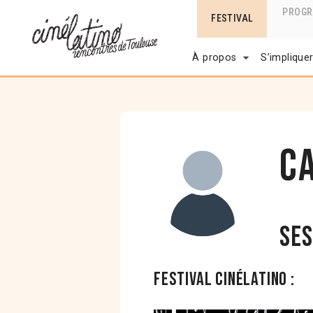
PROG
FESTIVAL
À propos
S’implique
C
Ses
Festival Cinélatino :