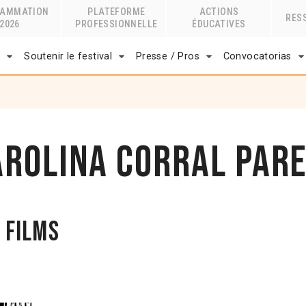
RAMMATION
PLATEFORME
ACTIONS
RES
2026
PROFESSIONNELLE
ÉDUCATIVES
r
Soutenir le festival
Presse / Pros
Convocatorias
arolina Corral Par
 films