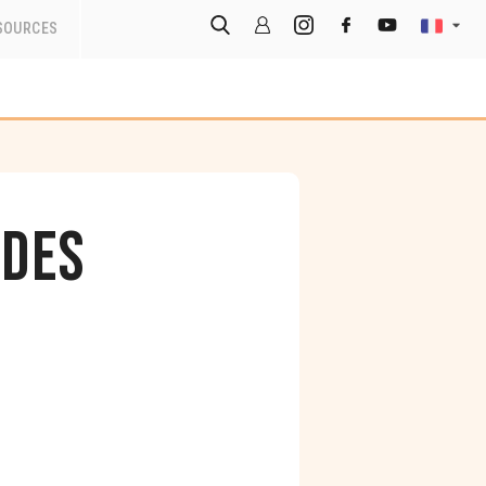
SOURCES
edes