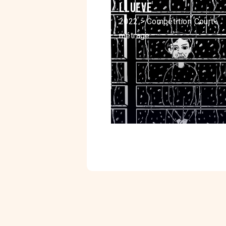
Llueve
2022 > Compétition Court-
métrage