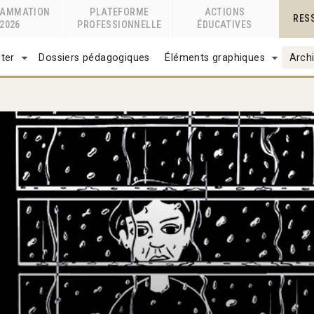
RAMMATION
PLATEFORME
ACTIONS
RES
2026
PROFESSIONNELLE
ÉDUCATIVES
ter
Dossiers pédagogiques
Éléments graphiques
Archi