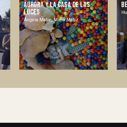
Aurora y la casa de las
B
luces
Hu
Ángela Matiz, María Matiz