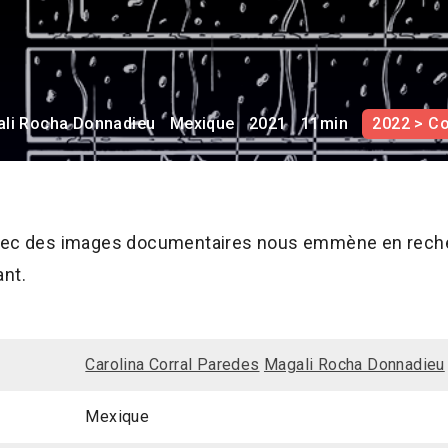
li Rocha Donnadieu
Mexique
2021
11min
2022 > C
avec des images documentaires nous emmène en recher
ant.
Carolina Corral Paredes
Magali Rocha Donnadieu
Mexique