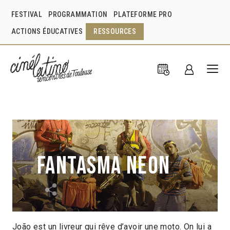
FESTIVAL
PROGRAMMATION
PLATEFORME PRO
ACTIONS ÉDUCATIVES
RESSOURCES
Fantasma Neon
João est un livreur qui rêve d’avoir une moto. On lui a
Leonardo Martinelli
Brésil
2021
21min