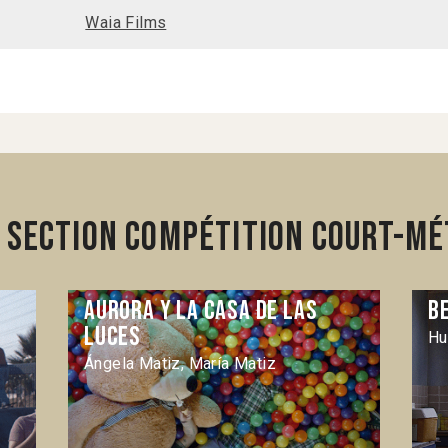
Waia Films
 section Compétition Court-mé
Aurora y la casa de las
B
luces
Hu
Ángela Matiz, María Matiz