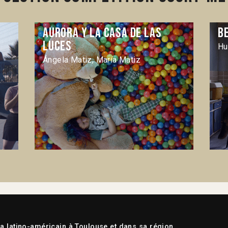
Aurora y la casa de las
B
luces
Hu
Ángela Matiz, María Matiz
 latino-américain à Toulouse et dans sa région