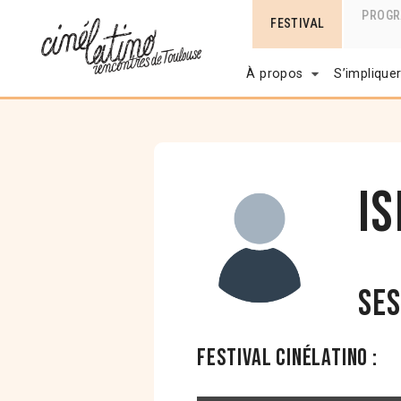
PROG
FESTIVAL
À propos
S’implique
I
Ses
Festival Cinélatino :