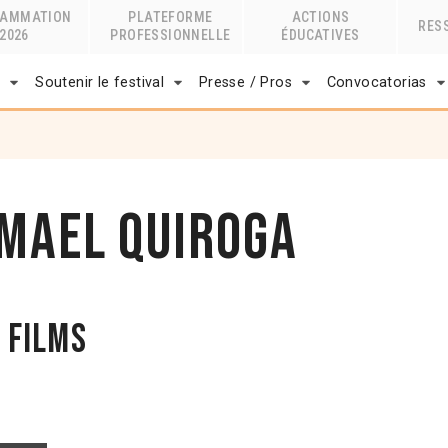
RAMMATION
PLATEFORME
ACTIONS
RES
2026
PROFESSIONNELLE
ÉDUCATIVES
r
Soutenir le festival
Presse / Pros
Convocatorias
smael Quiroga
 films