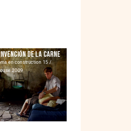
invención de la carne
ma en construction 15 /
louse 2009