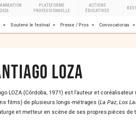
RAMMATION
PLATEFORME
ACTIONS
RES
2026
PROFESSIONNELLE
ÉDUCATIVES
r
Soutenir le festival
Presse / Pros
Convocatorias
antiago Loza
ago LOZA (Córdoba, 1971) est l’auteur et coréalisateur
ins films) de plusieurs longs-métrages (
La Paz
,
Los La
turge et metteur en scène de ses propres pièces de t