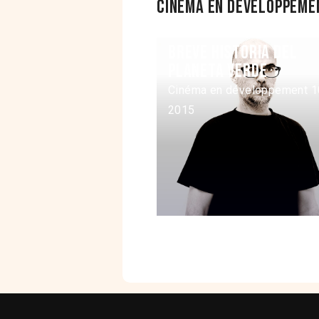
Cinéma en développemen
Breve historia del
planeta verde
Cinéma en développement 1
2015