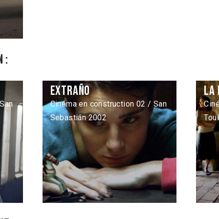
 :
Extraño
La 
 San
Cinéma en construction 02 / San
Ciné
Sebastián 2002
Tou