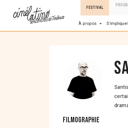
PROG
FESTIVAL
À propos
S’implique
S
Santi
certa
drama
Filmographie