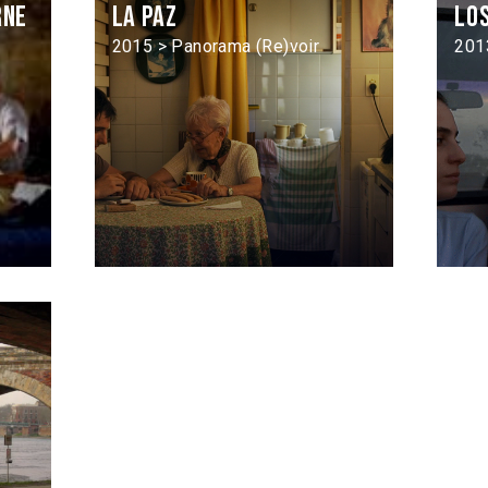
rne
La Paz
Lo
2015 > Panorama (Re)voir
201