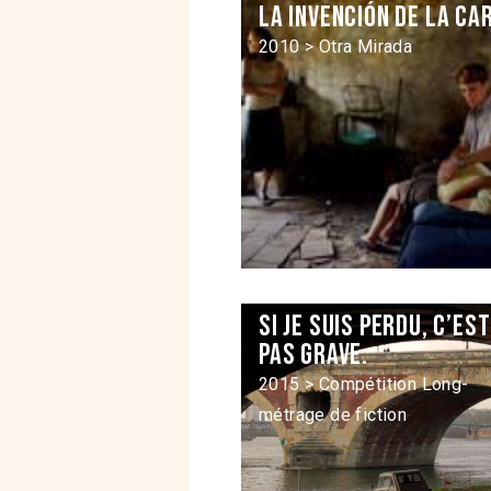
La invención de la ca
2010 > Otra Mirada
Si je suis perdu, c’est
pas grave.
2015 > Compétition Long-
métrage de fiction