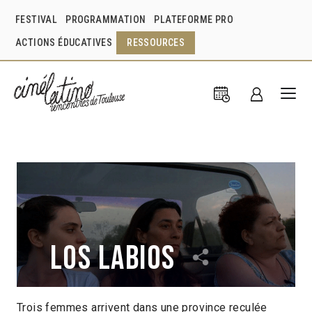
FESTIVAL
PROGRAMMATION
PLATEFORME PRO
ACTIONS ÉDUCATIVES
RESSOURCES
Los labios
Trois femmes arrivent dans une province reculée
Santiago Loza
Iván Fund
Argentine
2010