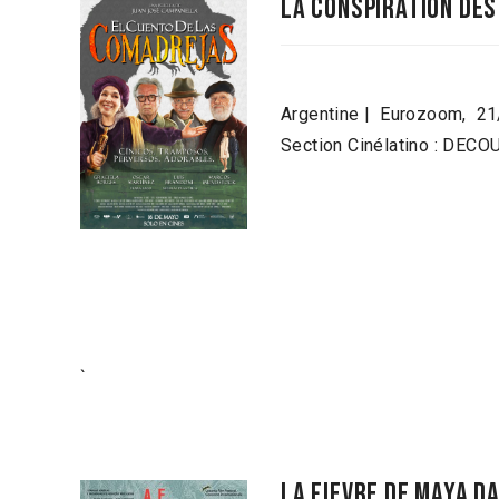
la conspiration des
Argentine | Eurozoom, 2
Section Cinélatino : DEC
`
la fievre de maya da