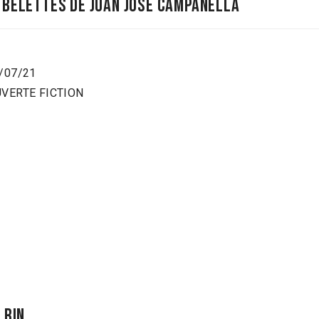
 belettes de juan josé campanella
1/07/21
OUVERTE FICTION
 rin