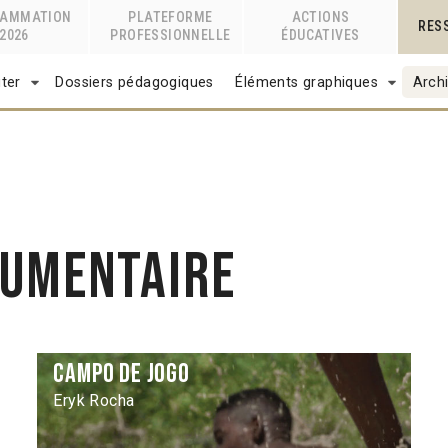
RAMMATION
PLATEFORME
ACTIONS
RES
2026
PROFESSIONNELLE
ÉDUCATIVES
ter
Dossiers pédagogiques
Éléments graphiques
Archi
cumentaire
Campo de jogo
Eryk Rocha