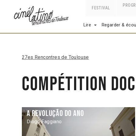
PROG
FESTIVAL
Lire
Regarder & écou
27es Rencontres de Toulouse
Compétition Do
A Revolução do ano
Diogo Faggiano