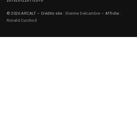
2013
2012
2011
2010
© 2026 ARCALT – Crédits site :
Etienne Delcambre
– Affiche :
Ronald Curchod