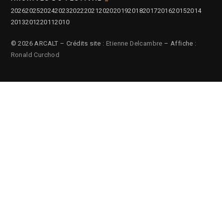
2026
2025
2024
2023
2022
2021
2020
2019
2018
2017
2016
2015
2014
2013
2012
2011
2010
© 2026 ARCALT – Crédits site :
Etienne Delcambre
– Affiche :
Ronald Curchod