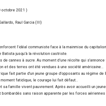
0 octobre 2021 )
llardo, Raul Garcia (III)
renforcent l’idéal communiste face à la mainmise du capitalis
Batista jusqu’à la révolution castriste.
s de cannes à sucre. Au moment d’une récolte qui s’annonce f
on et des terres ont été vendues à une société américaine…
rique fait partie d’un jeune groupe d’opposants au régime de Ba
 moment fatidique, le courage lui fait défaut…
t sa famille vivent pauvrement. Après avoir accueilli un jeune
nt bombardés sans raison apparente par les forces aériennes