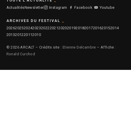
TOUTE L'ACTUALITÉ
Actualités
Newsletter
Instagram
Facebook
Youtube
ARCHIVES DU FESTIVAL
2026
2025
2024
2023
2022
2021
2020
2019
2018
2017
2016
2015
2014
2013
2012
2011
2010
© 2026 ARCALT – Crédits site :
Etienne Delcambre
– Affiche :
Ronald Curchod