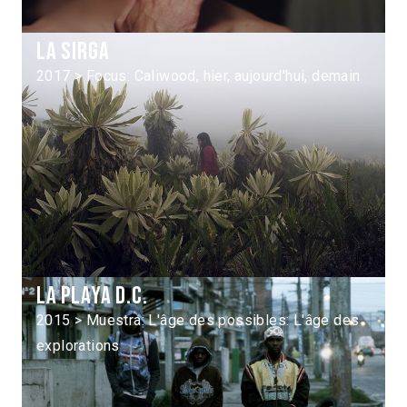
La Sirga
2017 > Focus: Caliwood, hier, aujourd'hui, demain
La Playa D.C.
2015 > Muestra: L'âge des possibles: L'âge des
explorations