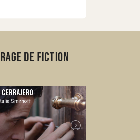
rage de fiction
l Cerrajero
El lugar del
talia Smirnoff
Manuel Nieto Za
Next