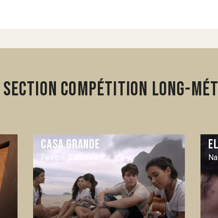
 section Compétition Long-mét
Casa grande
E
Fellipe Barbosa
Na