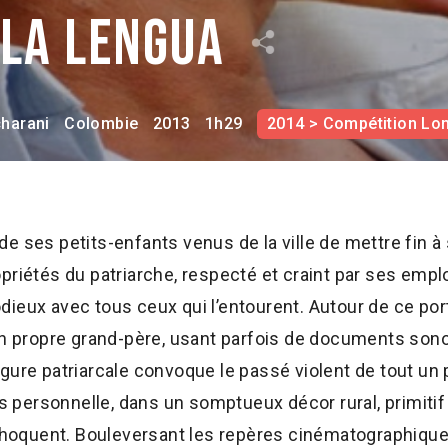
 la lengua
harani
Colombie
2013
1h29
2014 > Compétition Lon
e ses petits-enfants venus de la ville de mettre fin à 
priétés du patriarche, respecté et craint par ses empl
ieux avec tous ceux qui l’entourent. Autour de ce por
propre grand-père, usant parfois de documents sono
igure patriarcale convoque le passé violent de tout 
ès personnelle, dans un somptueux décor rural, primitif
echoquent. Bouleversant les repères cinématographiques 