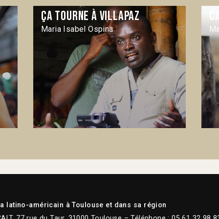
Ça tourne à Villapaz
C
Maria Isabel Ospina
Ma
 latino-américain à Toulouse et dans sa région
CALT, 77 rue du Taur, 31000 Toulouse – Téléphone : 05 61 32 98 8