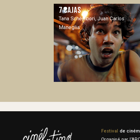
7 cajas
Tana Schémbori, Juan Carlos
Maneglia
Festival
de cinéma
Organisé par l’AR