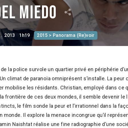
del miedo
e
2013
1h19
2015 > Panorama (Re)voir
 de la police survole un quartier privé en périphérie d’u
 climat de paranoïa omniprésent s’installe. La peur 
r mobilise les résidants. Christian, employé dans ce qua
a frontière de ces deux mondes, il semble devenir le li
incts, le film sonde la peur et l’irrationnel dans la faç
n monde. Il explore la menace incongrue qu’il représen
amin Naishtat réalise une fine radiographie d’une soci