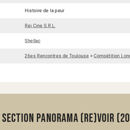
Histoire de la peur
Rei Cine S.R.L.
Shellac
26es Rencontres de Toulouse
>
Compétition Long
 section Panorama (Re)voir (2