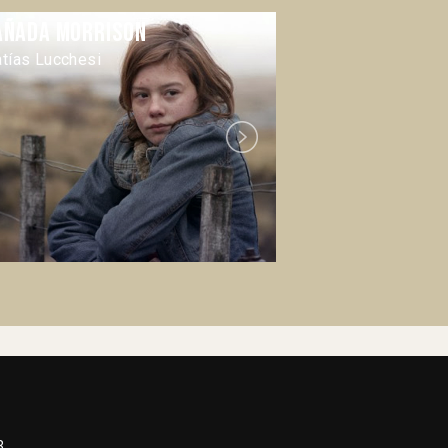
añada Morrison
El Ardor
tías Lucchesi
Pablo Fendrik
Next
3