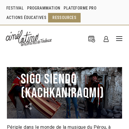
FESTIVAL
PROGRAMMATION
PLATEFORME PRO
ACTIONS ÉDUCATIVES
RESSOURCES
Sigo siendo
(Kachkaniraqmi)
Périple dans le monde de la musique du Pérou, à
Javier Corcuera
Pérou
2013
2h00