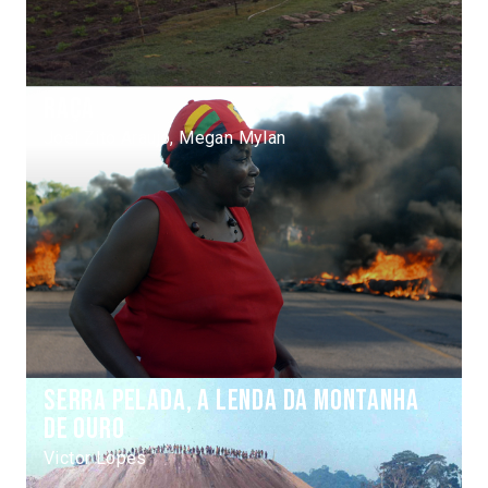
Raça
Joel Zito Araujo, Megan Mylan
Serra pelada, a lenda da montanha
de ouro
Victor Lopes