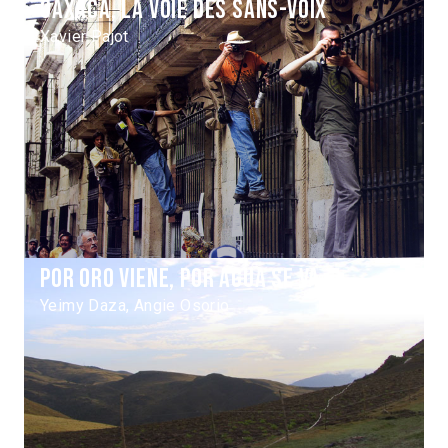
Oaxaca, la voie des sans-voix
Xavier Pajot
Por oro viene, por agua se va
Yeimy Daza, Angie Osorio