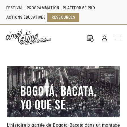
FESTIVAL
PROGRAMMATION
PLATEFORME PRO
ACTIONS ÉDUCATIVES
RESSOURCES
Bogotá, Bacata,
yo que sé..
L’histoire bigarrée de Bogota-Bacata dans un montage
Juan Andrés Rodríguez
Colombie
2014