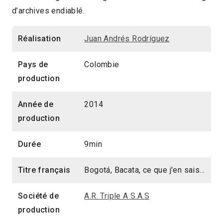
d’archives endiablé.
9min
2014 > Panorama Documentaire
Réalisation
Juan Andrés Rodríguez
Pays de
Colombie
production
Année de
2014
production
Durée
9min
Titre français
Bogotá, Bacata, ce que j'en sais...
Société de
A.R. Triple A S.A.S
production