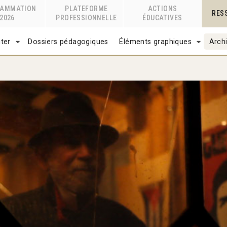
RAMMATION
PLATEFORME
ACTIONS
RES
2026
PROFESSIONNELLE
ÉDUCATIVES
ter
Dossiers pédagogiques
Éléments graphiques
Archi