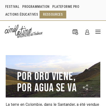
FESTIVAL
PROGRAMMATION
PLATEFORME PRO
ACTIONS ÉDUCATIVES
RESSOURCES
Por oro viene,
por agua se va
La terre en Colombie, dans le Santander, a été vendue
Yeimy Daza
Angie Osorio
Colombie
2013