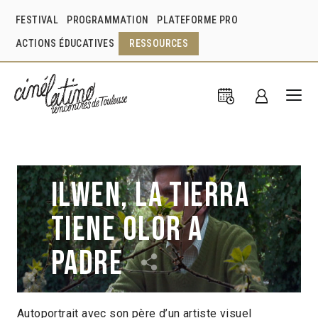
FESTIVAL
PROGRAMMATION
PLATEFORME PRO
ACTIONS ÉDUCATIVES
RESSOURCES
Ilwen, la tierra
tiene olor a
padre
Autoportrait avec son père d’un artiste visuel
Francisco Huichaqueo
Chili
2013
35min