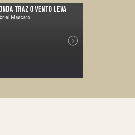
 onda traz o vento leva
Arde la capi
briel Mascaro
Kinorama
Next