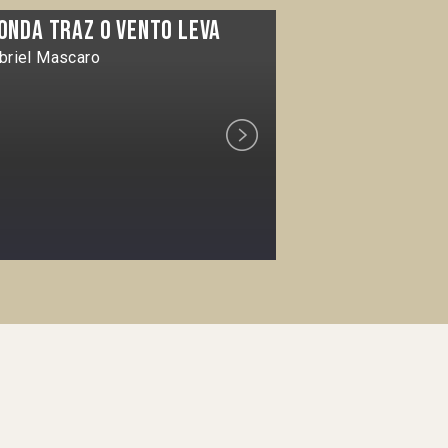
 onda traz o vento leva
Eluwun, el f
guerrero
briel Mascaro
Vicente Monteci
Next