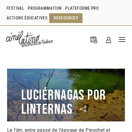
FESTIVAL
PROGRAMMATION
PLATEFORME PRO
ACTIONS ÉDUCATIVES
RESSOURCES
Luciérnagas por
linternas
Le film, entre passé de l’époque de Pinochet et
Stefano Martone
Mario Martone
Italie
2013