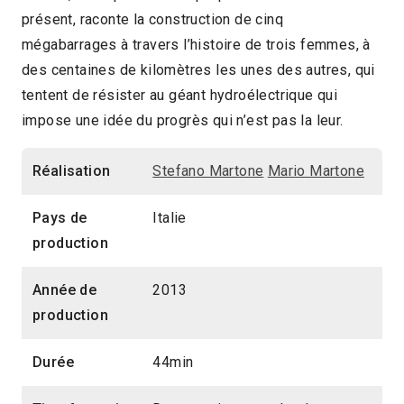
présent, raconte la construction de cinq
44min
mégabarrages à travers l’histoire de trois femmes, à
2014 > Panorama des associations
des centaines de kilomètres les unes des autres, qui
tentent de résister au géant hydroélectrique qui
2014 > Panorama Documentaire
impose une idée du progrès qui n’est pas la leur.
Réalisation
Stefano Martone
Mario Martone
Pays de
Italie
production
Année de
2013
production
Durée
44min