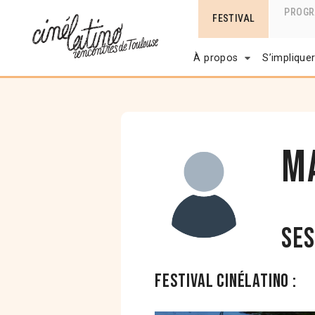
PROG
FESTIVAL
À propos
S’implique
M
Ses
Festival Cinélatino :