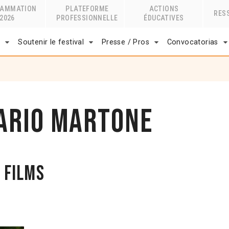
RAMMATION
PLATEFORME
ACTIONS
RES
2026
PROFESSIONNELLE
ÉDUCATIVES
r
Soutenir le festival
Presse / Pros
Convocatorias
ario Martone
 films