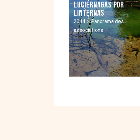
Luciérnagas por
linternas
2014 > Panorama des
associations