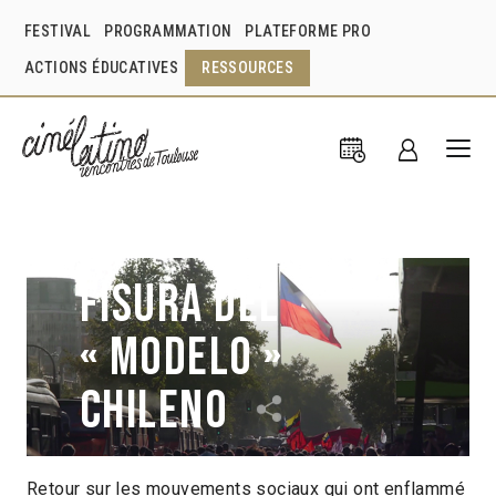
FESTIVAL
PROGRAMMATION
PLATEFORME PRO
ACTIONS ÉDUCATIVES
RESSOURCES
Fisura del
« modelo »
chileno
Retour sur les mouvements sociaux qui ont enflammé
Julien Terrié
Chili
2013
1h30