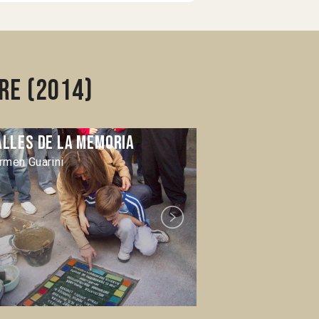
re (2014)
alles de la memoria
Desierto ve
rmen Guarini
Ulises de la Ord
Next