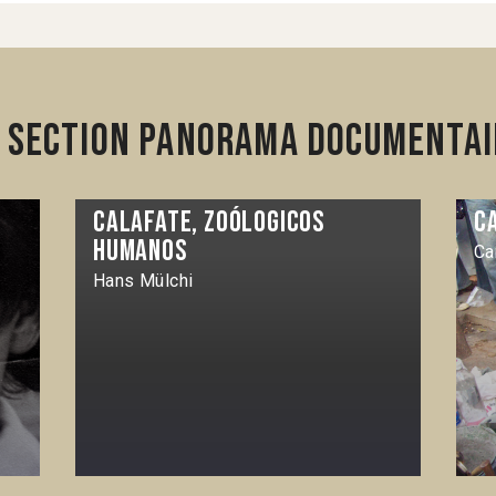
 section Panorama Documentai
Calafate, zoólogicos
C
humanos
Ca
Hans Mülchi