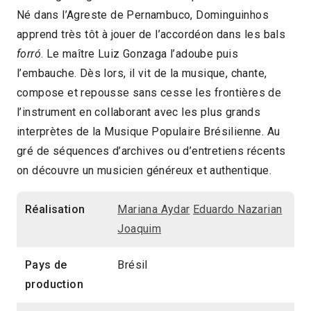
Né dans l’Agreste de Pernambuco, Dominguinhos
Brésil
2014
1h19
apprend très tôt à jouer de l’accordéon dans les bals
2014 > Panorama Documentaire
forró
. Le maître Luiz Gonzaga l’adoube puis
l’embauche. Dès lors, il vit de la musique, chante,
compose et repousse sans cesse les frontières de
l’instrument en collaborant avec les plus grands
interprètes de la Musique Populaire Brésilienne. Au
gré de séquences d’archives ou d’entretiens récents
on découvre un musicien généreux et authentique.
Réalisation
Mariana Aydar
Eduardo Nazarian
Joaquim
Pays de
Brésil
production