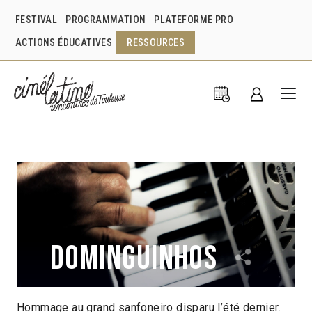
FESTIVAL
PROGRAMMATION
PLATEFORME PRO
ACTIONS ÉDUCATIVES
RESSOURCES
Dominguinhos
Hommage au grand sanfoneiro disparu l’été dernier.
Mariana Aydar
Eduardo Nazarian
Joaquim