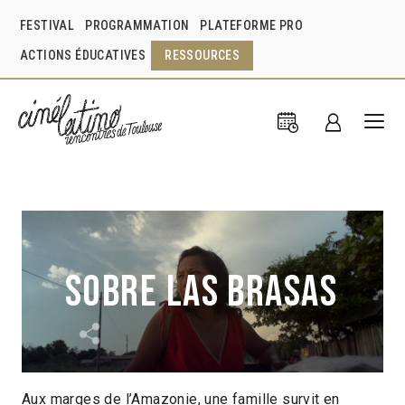
FESTIVAL
PROGRAMMATION
PLATEFORME PRO
ACTIONS ÉDUCATIVES
RESSOURCES
Sobre las brasas
Aux marges de l’Amazonie, une famille survit en
Mary Jimenez
Bénédicte Liénard
Pérou