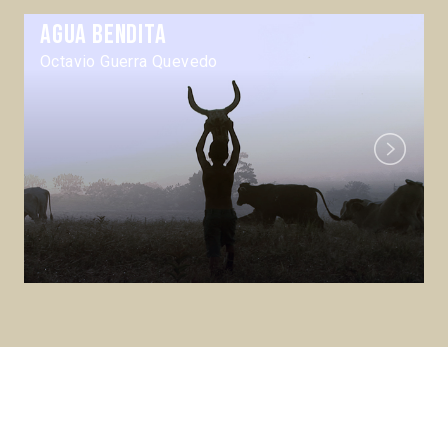
Agua bendita
Octavio Guerra Quevedo
Next