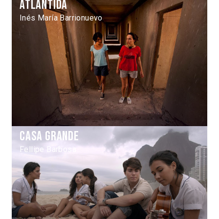
Atlántida
Inés María Barrionuevo
Casa grande
Fellipe Barbosa