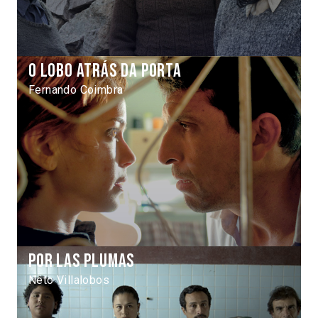
O lobo atrás da porta
Fernando Coimbra
Por las plumas
Neto Villalobos