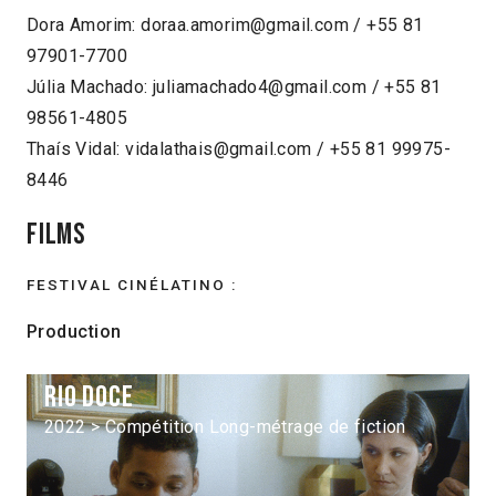
Dora Amorim: doraa.amorim@gmail.com / +55 81
97901-7700
Júlia Machado: juliamachado4@gmail.com / +55 81
98561-4805
Thaís Vidal: vidalathais@gmail.com / +55 81 99975-
8446
Films
FESTIVAL CINÉLATINO :
Production
Rio doce
2022 > Compétition Long-métrage de fiction