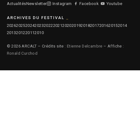
Actualités
Newsletter
Instagram
Facebook
Youtube
ARCHIVES DU FESTIVAL
2026
2025
2024
2023
2022
2021
2020
2019
2018
2017
2016
2015
2014
2013
2012
2011
2010
© 2026 ARCALT – Crédits site :
Etienne Delcambre
– Affiche :
Ronald Curchod