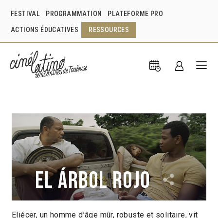
FESTIVAL
PROGRAMMATION
PLATEFORME PRO
ACTIONS ÉDUCATIVES
RESSOURCES
El árbol rojo
Eliécer, un homme d’âge mûr, robuste et solitaire, vit
Joan Gómez Endara
Colombie
2021
1h34