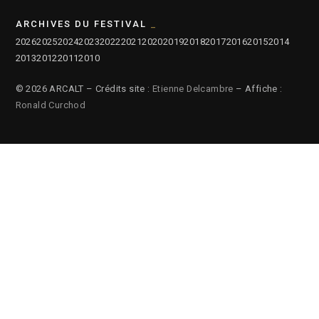
ARCHIVES DU FESTIVAL
2026
2025
2024
2023
2022
2021
2020
2019
2018
2017
2016
2015
2014
2013
2012
2011
2010
© 2026 ARCALT – Crédits site :
Etienne Delcambre
– Affiche :
Ronald Curchod