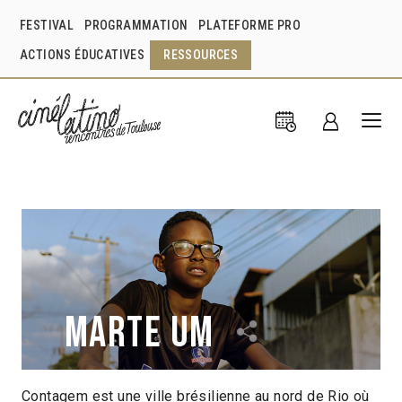
FESTIVAL
PROGRAMMATION
PLATEFORME PRO
ACTIONS ÉDUCATIVES
RESSOURCES
Marte um
Contagem est une ville brésilienne au nord de Rio où
Gabriel Martins
Brésil
2022
1h55