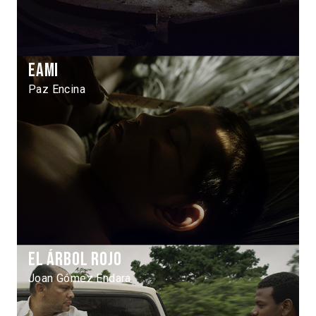
Eami
Paz Encina
El árbol rojo
Joan Gómez Endara