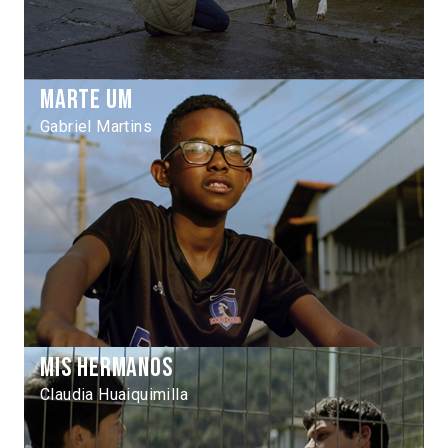
Marte um
Gabriel Martins
Mis hermanos
Claudia Huaiquimilla