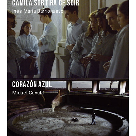
Camila sortira ce soir
Inés María Barrionuevo
Corazón azul
Miguel Coyula