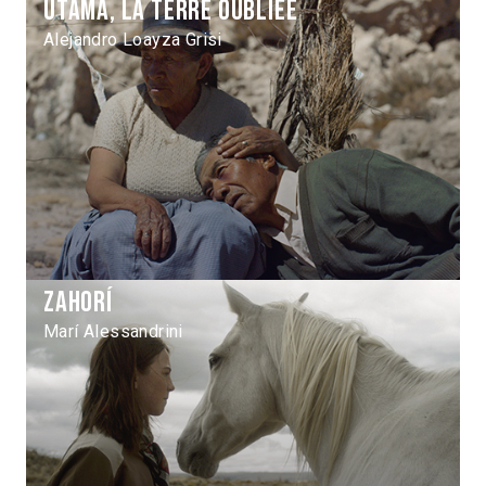
Utama, la terre oubliée
Alejandro Loayza Grisi
Zahorí
Marí Alessandrini